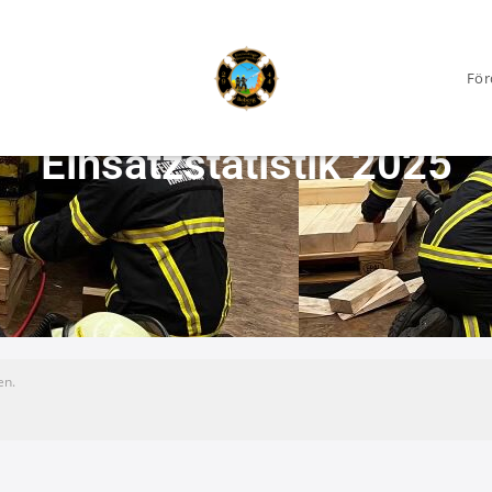
För
Einsatzstatistik 2025
en.