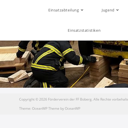
Einsatzabteilung
Jugend
Einsatzstatistiken
Copyright © 2026 Förderverein der FF Boberg. Alle Rechte vorbehalt
Theme: OceanWP Theme by OceanWP